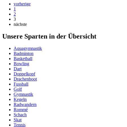
vorherige
1
2
3
nächste
Unsere Sparten in der Übersicht
Aquagymnastik
Badminton
Basketball
Bowling
Dart
Doppelkopf
Drachenboot
Fussball
Golf
Gymnastik
Kegeln
Radwandern
Rommé
Schach
Skat
Tennis