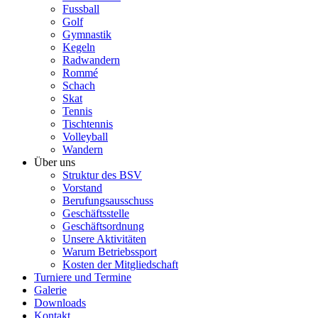
Fussball
Golf
Gymnastik
Kegeln
Radwandern
Rommé
Schach
Skat
Tennis
Tischtennis
Volleyball
Wandern
Über uns
Struktur des BSV
Vorstand
Berufungsausschuss
Geschäftsstelle
Geschäftsordnung
Unsere Aktivitäten
Warum Betriebssport
Kosten der Mitgliedschaft
Turniere und Termine
Galerie
Downloads
Kontakt