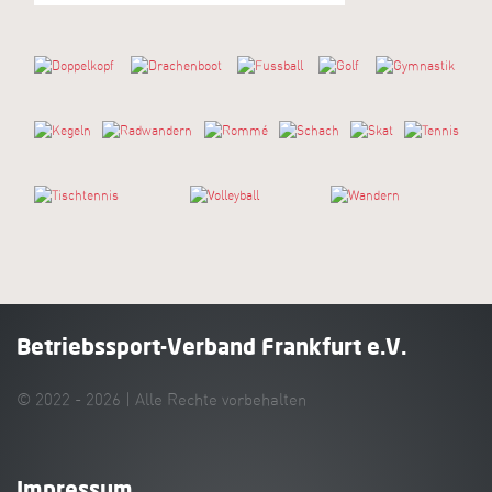
Doppelkopf
Drachenboot
Fussball
Golf
Gymnastik
Kegeln
Radwandern
Rommé
Schach
Skat
Tennis
Tischtennis
Volleyball
Wandern
Betriebssport-Verband Frankfurt e.V.
© 2022 - 2026 | Alle Rechte vorbehalten
Impressum