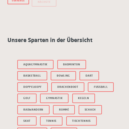
VORHERIGE
NÄCHSTE
Unsere Sparten in der Übersicht
AQUAGYMNASTIK
BADMINTON
BASKETBALL
BOWLING
DART
DOPPELKOPF
DRACHENBOOT
FUSSBALL
GOLF
GYMNASTIK
KEGELN
RADWANDERN
ROMMÉ
SCHACH
SKAT
TENNIS
TISCHTENNIS