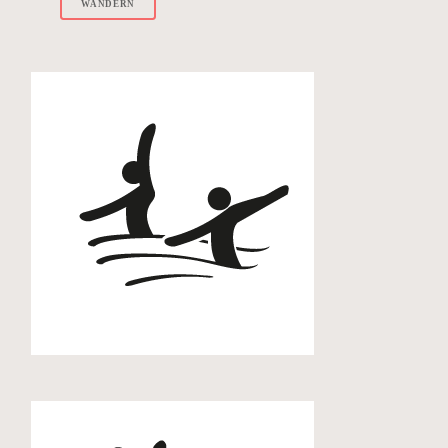
WANDERN
Aquagymnastik
Badminton