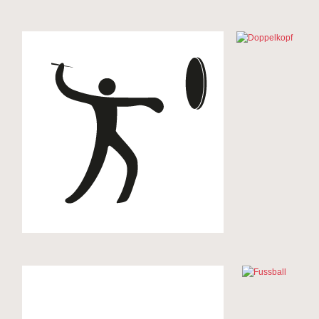
Dart
Doppelkopf
Drachenboot
Fussball