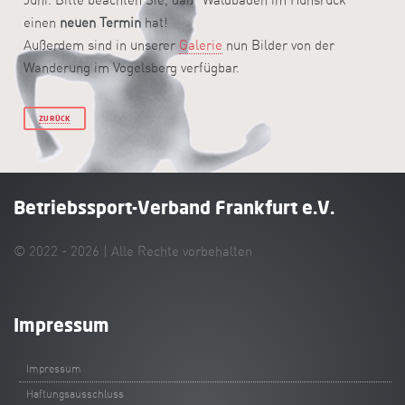
einen
neuen Termin
hat!
Außerdem sind in unserer
Galerie
nun Bilder von der
Wanderung im Vogelsberg verfügbar.
ZURÜCK
Betriebssport-Verband Frankfurt e.V.
© 2022 - 2026 | Alle Rechte vorbehalten
Impressum
Impressum
Haftungsausschluss