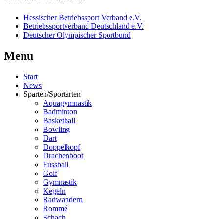
Hessischer Betriebssport Verband e.V.
Betriebssportverband Deutschland e.V.
Deutscher Olympischer Sportbund
Menu
Start
News
Sparten/Sportarten
Aquagymnastik
Badminton
Basketball
Bowling
Dart
Doppelkopf
Drachenboot
Fussball
Golf
Gymnastik
Kegeln
Radwandern
Rommé
Schach