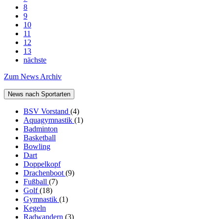
8
9
10
11
12
13
nächste
Zum News Archiv
News nach Sportarten
BSV Vorstand
(4)
Aquagymnastik
(1)
Badminton
Basketball
Bowling
Dart
Doppelkopf
Drachenboot
(9)
Fußball
(7)
Golf
(18)
Gymnastik
(1)
Kegeln
Radwandern
(3)