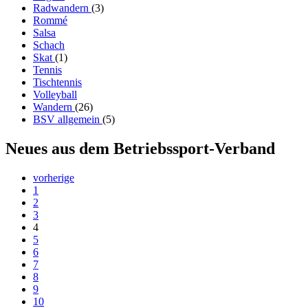
Radwandern
(3)
Rommé
Salsa
Schach
Skat
(1)
Tennis
Tischtennis
Volleyball
Wandern
(26)
BSV allgemein
(5)
Neues aus dem Betriebssport-Verband
vorherige
1
2
3
4
5
6
7
8
9
10