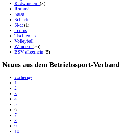
Radwandern
(3)
Rommé
Salsa
Schach
Skat
(1)
Tennis
Tischtennis
Volleyball
Wandern
(26)
BSV allgemein
(5)
Neues aus dem Betriebssport-Verband
vorherige
1
2
3
4
5
6
7
8
9
10