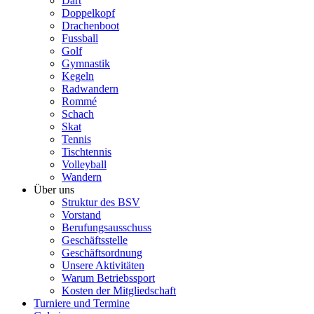
Dart
Doppelkopf
Drachenboot
Fussball
Golf
Gymnastik
Kegeln
Radwandern
Rommé
Schach
Skat
Tennis
Tischtennis
Volleyball
Wandern
Über uns
Struktur des BSV
Vorstand
Berufungsausschuss
Geschäftsstelle
Geschäftsordnung
Unsere Aktivitäten
Warum Betriebssport
Kosten der Mitgliedschaft
Turniere und Termine