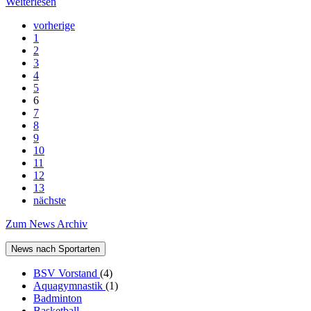
Weiterlesen
vorherige
1
2
3
4
5
6
7
8
9
10
11
12
13
nächste
Zum News Archiv
News nach Sportarten
BSV Vorstand
(4)
Aquagymnastik
(1)
Badminton
Basketball