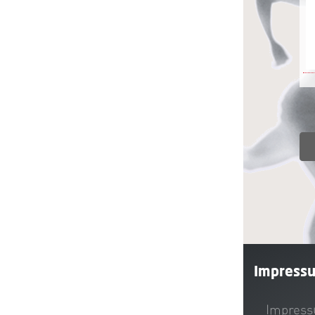
Impress
Impres