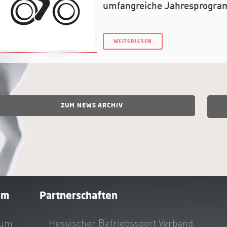
umfangreiche Jahresprogr
WEITERLESEN
ZUM NEWS ARCHIV
um
Partnerschaften
sum
Hessischer Betriebssport Verband