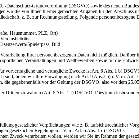
er EU-Datenschutz-Grundverordnung (DSGVO) sowie des neuen Bundes
tigen wir die von Ihnen hierbei gemachten Angaben für den Abschluss u
liedschaft, z. B. zur Rechnungsstellung. Folgende personenbezogene 
raße, Hausnummer, PLZ, Ort)
reinsbeitritts,
Lizenzerwerb/Spielerpass, Bild
e Verarbeitung Ihrer personenbezogenen Daten nicht möglich. Darüber 
an sportlichen Veranstaltungen und Wettbewerben sowie für die Entwic
für vorvertragliche und vertragliche Zwecke ist Art. 6 Abs. 1 b) DSG
ch sind, holen wir Ihre Einwilligung nach Art. 9 Abs.2 a) i. V. m. Art.
en, die gegebenenfalls vor der Geltung der DSGVO, also vor dem 25.05
der Dritten zu wahren (Art. 6 Abs. 1 f) DSGVO. Dies kann insbesondere
llung gesetzlicher Verpflichtungen wie z. B. aufsichtsrechtlicher Vor
iligen gesetzlichen Regelungen i. V. m. Art. 6 Abs. 1 c) DSGVO.
annten Zweck verarbeiten wollen, werden wir Sie im Rahmen der gesetz