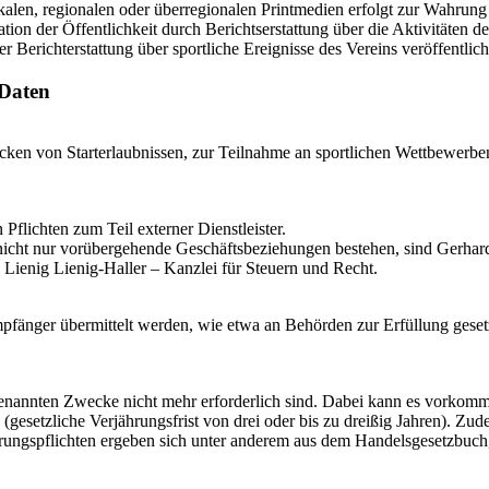
len, regionalen oder überregionalen Printmedien erfolgt zur Wahrung bere
ation der Öffentlichkeit durch Berichtserstattung über die Aktivitäte
Berichterstattung über sportliche Ereignisse des Vereins veröffentlich
 Daten
en von Starterlaubnissen, zur Teilnahme an sportlichen Wettbewerb
Pflichten zum Teil externer Dienstleister.
n nicht nur vorübergehende Geschäftsbeziehungen bestehen, sind Ger
d Lienig Lienig-Haller – Kanzlei für Steuern und Recht.
nger übermittelt werden, wie etwa an Behörden zur Erfüllung gesetzli
genannten Zwecke nicht mehr erforderlich sind. Dabei kann es vorkomm
esetzliche Verjährungsfrist von drei oder bis zu dreißig Jahren). Zu
ahrungspflichten ergeben sich unter anderem aus dem Handelsgesetzbu