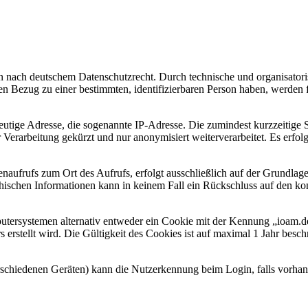
en nach deutschem Datenschutzrecht. Durch technische und organisator
nen Bezug zu einer bestimmten, identifizierbaren Person haben, werden 
deutige Adresse, die sogenannte IP-Adresse. Die zumindest kurzzeitige
er Verarbeitung gekürzt und nur anonymisiert weiterverarbeitet. Es erf
naufrufs zum Ort des Aufrufs, erfolgt ausschließlich auf der Grundlag
schen Informationen kann in keinem Fall ein Rückschluss auf den ko
systemen alternativ entweder ein Cookie mit der Kennung „ioam.de“,
erstellt wird. Die Gültigkeit des Cookies ist auf maximal 1 Jahr besch
rschiedenen Geräten) kann die Nutzerkennung beim Login, falls vorhan