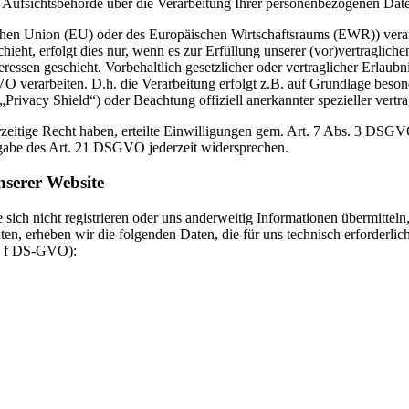
z-Aufsichtsbehörde über die Verarbeitung Ihrer personenbezogenen Dat
äischen Union (EU) oder des Europäischen Wirtschaftsraums (EWR)) ve
ieht, erfolgt dies nur, wenn es zur Erfüllung unserer (vor)vertragliche
ressen geschieht. Vorbehaltlich gesetzlicher oder vertraglicher Erlaubni
verarbeiten. D.h. die Verarbeitung erfolgt z.B. auf Grundlage besonder
ivacy Shield“) oder Beachtung offiziell anerkannter spezieller vertra
ederzeitige Recht haben, erteilte Einwilligungen gem. Art. 7 Abs. 3 DS
ßgabe des Art. 21 DSGVO jederzeit widersprechen.
serer Website
 sich nicht registrieren oder uns anderweitig Informationen übermitte
en, erheben wir die folgenden Daten, die für uns technisch erforderlic
it. f DS-GVO):