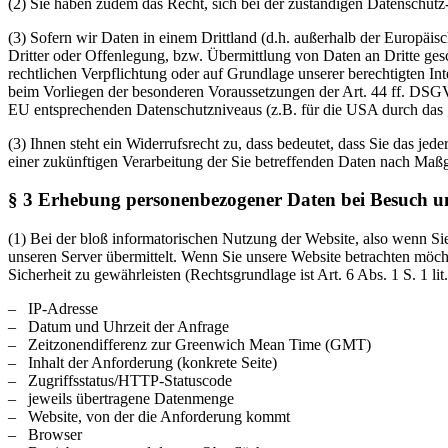
(2) Sie haben zudem das Recht, sich bei der zuständigen Datenschut
(3) Sofern wir Daten in einem Drittland (d.h. außerhalb der Europ
Dritter oder Offenlegung, bzw. Übermittlung von Daten an Dritte gesch
rechtlichen Verpflichtung oder auf Grundlage unserer berechtigten Inte
beim Vorliegen der besonderen Voraussetzungen der Art. 44 ff. DSGVO 
EU entsprechenden Datenschutzniveaus (z.B. für die USA durch das „Pr
(3) Ihnen steht ein Widerrufsrecht zu, dass bedeutet, dass Sie das j
einer zukünftigen Verarbeitung der Sie betreffenden Daten nach Ma
§ 3 Erhebung personenbezogener Daten bei Besuch un
(1) Bei der bloß informatorischen Nutzung der Website, also wenn Sie
unseren Server übermittelt. Wenn Sie unsere Website betrachten möcht
Sicherheit zu gewährleisten (Rechtsgrundlage ist Art. 6 Abs. 1 S. 1 l
– IP-Adresse
– Datum und Uhrzeit der Anfrage
– Zeitzonendifferenz zur Greenwich Mean Time (GMT)
– Inhalt der Anforderung (konkrete Seite)
– Zugriffsstatus/HTTP-Statuscode
– jeweils übertragene Datenmenge
– Website, von der die Anforderung kommt
– Browser