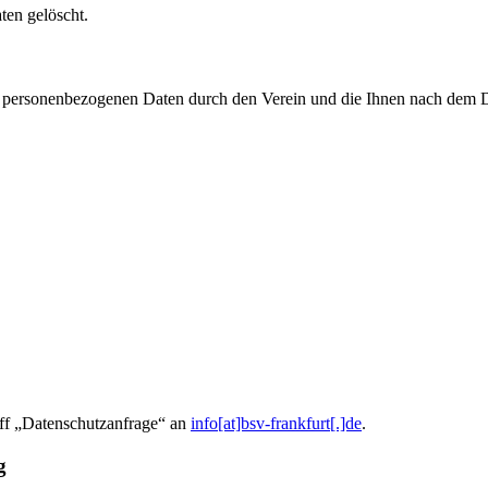
en gelöscht.
er personenbezogenen Daten durch den Verein und die Ihnen nach dem 
eff „Datenschutzanfrage“ an
info[at]bsv-frankfurt[.]de
.
g