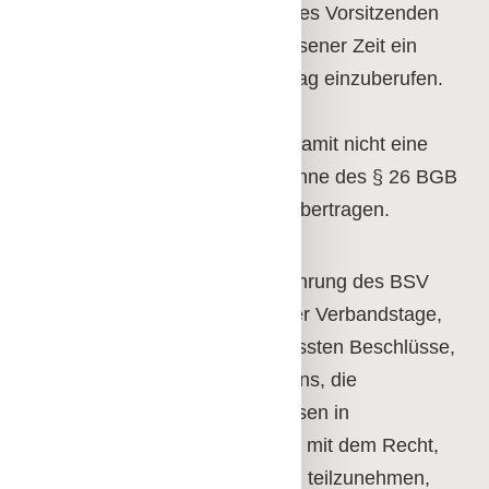
nachzuwählen. Ist das Amt des Vorsitzenden
unbesetzt, so ist in angemessener Zeit ein
außerordentlicher Verbandstag einzuberufen.
Der Vorstand ist berechtigt,
Vorstandsaufgaben, soweit damit nicht eine
Vertretung des Vereins im Sinne des § 26 BGB
verbunden ist, auf Dritte zu übertragen.
Dem Vorstand obliegt die Führung des BSV
Frankfurt, die Einberufung der Verbandstage,
die Ausführung der dort gefassten Beschlüsse,
die Verwaltung des Vermögens, die
Überwachung von Ausschüssen in
verwaltungsmäßiger Hinsicht mit dem Recht,
an deren Sitzungen beratend teilzunehmen,