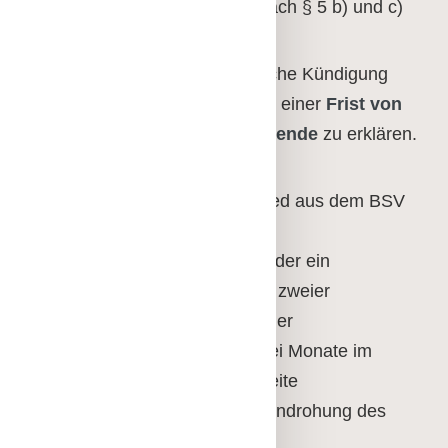
d) Ableben bei Mitgliedern nach § 5 b) und c)
Der Austritt ist durch schriftliche Kündigung
gegenüber dem Vorstand mit einer
Frist von
drei Monaten zum Quartalsende
zu erklären.
Der Vorstand kann ein Mitglied aus dem BSV
Frankfurt ausschließen:
a) ein korporatives Mitglied oder ein
Einzelmitglied, wenn es trotz zweier
Mahnungen in Textform mit der
Beitragszahlung mehr als drei Monate im
Rückstand ist, sofern die zweite
Zahlungsaufforderung eine Androhung des
Ausschlusses enthält;