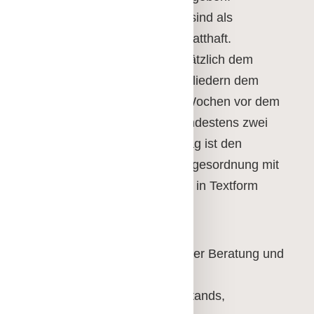
Satzungsänderungsanträge sind als
Dringlichkeitsanträge nicht statthaft.
Wahlvorschläge sind grundsätzlich dem
Ehrenrat – bei Ehrenratsmitgliedern dem
Vorstand – spätestens drei Wochen vor dem
Verbandstag vorzulegen. Mindestens zwei
Wochen vor dem Verbandstag ist den
Mitgliedern die endgültige Tagesordnung mit
den notwendigen Unterlagen in Textform
zuzustellen.
Regelmäßiger Gegenstand der Beratung und
Beschlussfassung sind:
a) Tätigkeitsbericht des Vorstands,