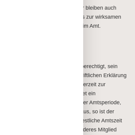
Die alten Vorstandsmitglieder bleiben auch
nach Ablauf ihrer Amtszeit bis zur wirksamen
Wahl des neuen Vorstandes im Amt.
Wiederwahl ist zulässig.
Jedes Vorstandsmitglied ist berechtigt, sein
Amt durch Abgabe einer schriftlichen Erklärung
gegenüber dem Vorstand jederzeit zur
Verfügung zu stellen. Scheidet ein
Vorstandsmitglied im Laufe der Amtsperiode,
gleich aus welchem Grund, aus, so ist der
Vorstand berechtigt, für die restliche Amtszeit
des Ausgeschiedenen ein anderes Mitglied