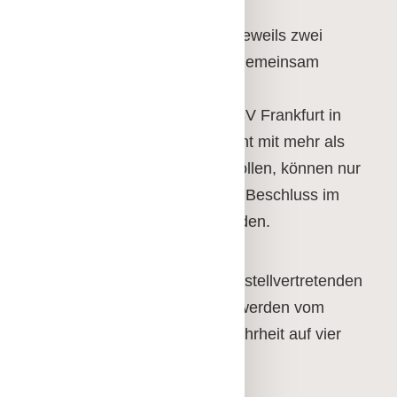
Der BSV Frankfurt wird von jeweils zwei
Mitgliedern des Vorstandes gemeinsam
vertreten.
Rechtsgeschäfte, die den BSV Frankfurt in
vermögensrechtlicher Hinsicht mit mehr als
2.000,00 Euro verpflichten sollen, können nur
nach einem entsprechenden Beschluss im
Vorstand vorgenommen werden.
Der Vorsitzende und die vier stellvertretenden
Vorsitzenden nach Abs. 1 b werden vom
Verbandstag mit Stimmenmehrheit auf vier
Jahre gewählt.