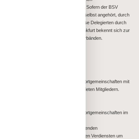
Betriebssportverband e.V. (DBSV) an. Sofern der BSV
Frankfurt in Organisationen, denen er selbst angehört, durch
Delegierte zu vertreten ist, werden diese Delegierten durch
den Vorstand bestimmt. Der BSV Frankfurt bekennt sich zur
Zusammenarbeit mit anderen Sportverbänden.
§ 5 Mitgliedschaft
Der BSV Frankfurt besteht aus:
a) Korporativen Mitgliedern
Betriebssportgemeinschaften oder Sportgemeinschaften mit
allen ihren beim BSV Frankfurt gemeldeten Mitgliedern.
b) Einzelmitgliedern
Einzelpersonen, die außerhalb von
Betriebssportgemeinschaften oder Sportgemeinschaften im
BSV Frankfurt Sport treiben wollen
c) Ehrenmitgliedern bzw. Ehrenvorsitzenden
Natürliche Personen mit hervorragenden Verdiensten um