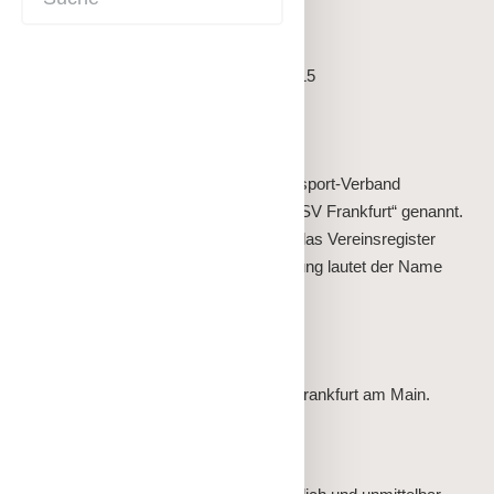
Frankfurt am Main eingetragen.
Frankfurt am Main, 04. September 2015
§ 1 Name
Der Verein führt den Namen „Betriebssport-Verband
Frankfurt e.V.” – im Nachfolgenden „BSV Frankfurt“ genannt.
Seine Farben sind rot-weiß. Er soll in das Vereinsregister
eingetragen werden; nach der Eintragung lautet der Name
„BSV Frankfurt e.V.“.
§ 2 Sitz
Der BSV Frankfurt hat seinen Sitz in Frankfurt am Main.
§ 3 Zweck