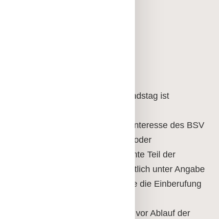
b) Rechnungsbericht
c) Bericht der Kassenprüfer
d) Entlastung des Vorstands
e) Wahlen
§ 11 Außerordentlicher Verbandstag
Ein außerordentlicher Verbandstag ist
einzuberufen,
a) wenn der Vorstand es im Interesse des BSV
Frankfurt für notwendig hält, oder
b) wenn mindestens der zehnte Teil der
korporativen Mitglieder schriftlich unter Angabe
des Zweckes und der Gründe die Einberufung
verlangt, oder
c) das Amt des Vorsitzenden vor Ablauf der