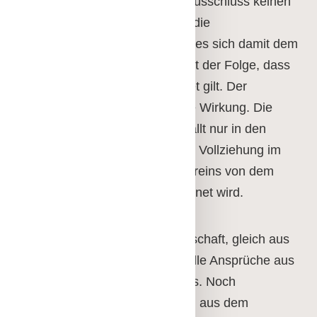
des Einspruchs gegen den Ausschluss keinen
Gebrauch oder versäumt es die
Einspruchsfrist, so unterwirft es sich damit dem
Ausschließungsbeschluss mit der Folge, dass
die Mitgliedschaft als beendet gilt. Der
Einspruch hat aufschiebende Wirkung. Die
aufschiebende Wirkung entfällt nur in den
Fällen, in denen die sofortige Vollziehung im
dringenden Interesse des Vereins von dem
Vorstand besonders angeordnet wird.
Bei Beendigung der Mitgliedschaft, gleich aus
welchem Grund, erlöschen alle Ansprüche aus
dem Mitgliedschaftsverhältnis. Noch
ausstehende Verpflichtungen aus dem