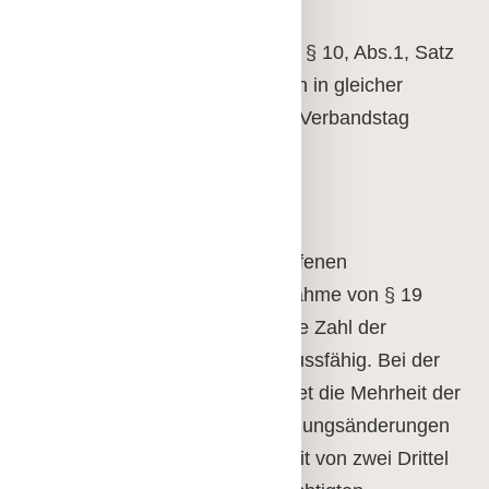
Amtszeit frei wird.
Bei Satzungsänderungen gilt § 10, Abs.1, Satz
6 nicht. Die Mitglieder werden in gleicher
Weise wie zum ordentlichen Verbandstag
eingeladen.
§ 12 Beschlussfassung
Die ordnungsgemäß einberufenen
Verbandstage sind mit Ausnahme von § 19
Abs. 1 ohne Rücksicht auf die Zahl der
vertretenen Stimmen beschlussfähig. Bei der
Beschlussfassung entscheidet die Mehrheit der
abgegebenen Stimmen. Satzungsänderungen
können nur mit einer Mehrheit von zwei Drittel