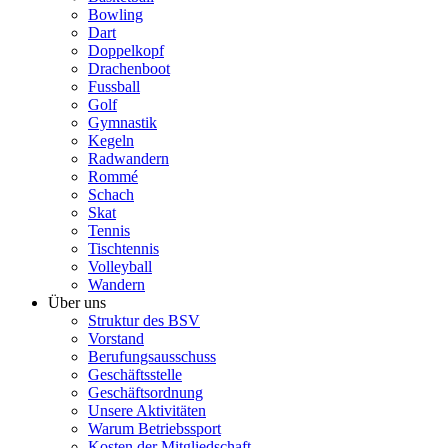
Bowling
Dart
Doppelkopf
Drachenboot
Fussball
Golf
Gymnastik
Kegeln
Radwandern
Rommé
Schach
Skat
Tennis
Tischtennis
Volleyball
Wandern
Über uns
Struktur des BSV
Vorstand
Berufungsausschuss
Geschäftsstelle
Geschäftsordnung
Unsere Aktivitäten
Warum Betriebssport
Kosten der Mitgliedschaft